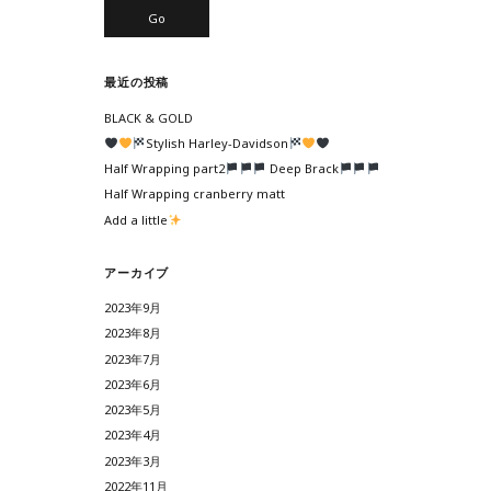
a
r
c
最近の投稿
h
BLACK & GOLD
Stylish Harley-Davidson
Half Wrapping part2
Deep Brack
Half Wrapping cranberry matt
Add a little
アーカイブ
2023年9月
2023年8月
2023年7月
2023年6月
2023年5月
2023年4月
2023年3月
2022年11月